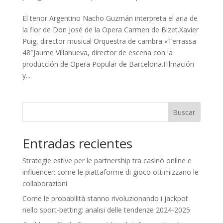
El tenor Argentino Nacho Guzmán interpreta el aria de
la flor de Don José de la Opera Carmen de Bizet.Xavier
Puig, director musical Orquestra de cambra «Terrassa
48″Jaume Villanueva, director de escena con la
producción de Opera Popular de Barcelona.Filmación
y...
Buscar
Entradas recientes
Strategie estive per le partnership tra casinò online e
influencer: come le piattaforme di gioco ottimizzano le
collaborazioni
Come le probabilità stanno rivoluzionando i jackpot
nello sport‑betting: analisi delle tendenze 2024‑2025