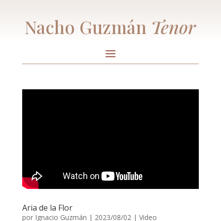
Nacho Guzmán
Tenor
Aria de la Flor
por
Ignacio Guzmán
|
2023/08/02
|
Video