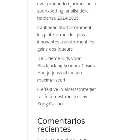
rivoluzionando i jackpot nello
sport‑betting: analisi delle
tendenze 2024‑2025
Caribbean Stud : Comment
les plateformes les plus
innovantes transforment les
gains des joueurs
De Ultieme Gids voor
Blackjack bij Scoripro Casino:
Hoe je je winstkansen
maximaliseert
6 effektive lojalitetsstrategier
for å få mest mulig ut av
Kong Casino
Comentarios
recientes
No hay comentarios que