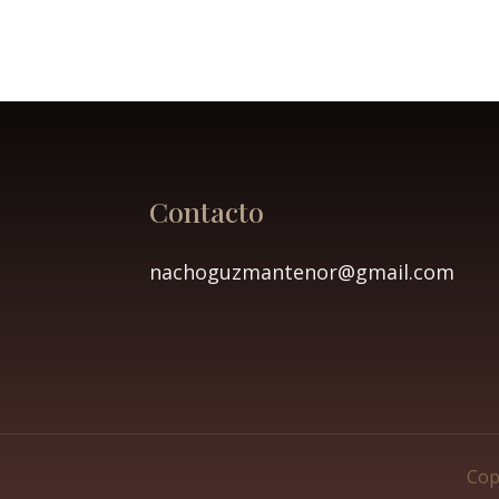
Contacto
nachoguzmantenor@gmail.com
Cop