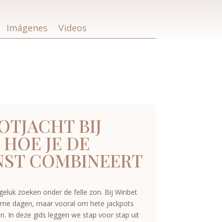
Imágenes
Videos
OTJACHT BIJ
 HOE JE DE
INST COMBINEERT
geluk zoeken onder de felle zon. Bij Winbet
warme dagen, maar vooral om hete jackpots
n. In deze gids leggen we stap voor stap uit