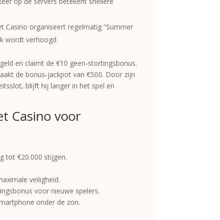
eer op de servers betekent snellere
et Casino organiseert regelmatig “Summer
ijk wordt verhoogd.
 geld en claimt de €10 geen‑stortingsbonus.
aakt de bonus‑jackpot van €500. Door zijn
tsslot, blijft hij langer in het spel en
t Casino voor
g tot €20.000 stijgen.
aximale veiligheid.
ingsbonus voor nieuwe spelers.
 smartphone onder de zon.