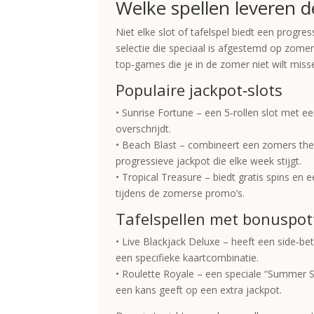
Welke spellen leveren d
Niet elke slot of tafelspel biedt een progre
selectie die speciaal is afgestemd op zome
top‑games die je in de zomer niet wilt miss
Populaire jackpot‑slots
• Sunrise Fortune – een 5‑rollen slot met e
overschrijdt.
• Beach Blast – combineert een zomers th
progressieve jackpot die elke week stijgt.
• Tropical Treasure – biedt gratis spins en 
tijdens de zomerse promo’s.
Tafelspellen met bonuspot
• Live Blackjack Deluxe – heeft een side‑bet
een specifieke kaartcombinatie.
• Roulette Royale – een speciale “Summer 
een kans geeft op een extra jackpot.