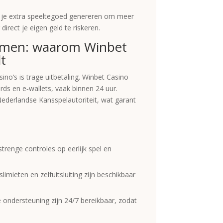
n je extra speeltegoed genereren om meer
irect je eigen geld te riskeren.
nemen: waarom Winbet
t
sino’s is trage uitbetaling. Winbet Casino
ards en e‑wallets, vaak binnen 24 uur.
Nederlandse Kansspelautoriteit, wat garant
trenge controles op eerlijk spel en
imieten en zelfuitsluiting zijn beschikbaar
e ondersteuning zijn 24/7 bereikbaar, zodat