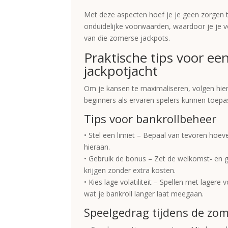
Met deze aspecten hoef je je geen zorgen 
onduidelijke voorwaarden, waardoor je je v
van die zomerse jackpots.
Praktische tips voor ee
jackpotjacht
Om je kansen te maximaliseren, volgen hier
beginners als ervaren spelers kunnen toepa
Tips voor bankrollbeheer
• Stel een limiet – Bepaal van tevoren hoeve
hieraan.
• Gebruik de bonus – Zet de welkomst- en g
krijgen zonder extra kosten.
• Kies lage volatiliteit – Spellen met lagere 
wat je bankroll langer laat meegaan.
Speelgedrag tijdens de zo