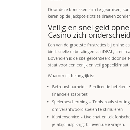
Door deze bonussen slim te gebruiken, ku
keren op de jackpot‑slots te draaien zonder d
Veilig en snel geld op
Casino zich onderscheid
Een van de grootste frustraties bij online ca
biedt snelle uitbetalingen via iDEAL, creditc
Bovendien is de site gelicentieerd door de 
staat voor een eerlijk en veilig speelklimaat.
Waarom dit belangrijk is:
Betrouwbaarheid – Een licentie betekent s
financiële stabiliteit.
Spelerbescherming – Tools zoals stortingsl
om verantwoord spelen te stimuleren.
Klantenservice – Live chat en telefonisch
je altijd hulp krijgt bij eventuele vragen.