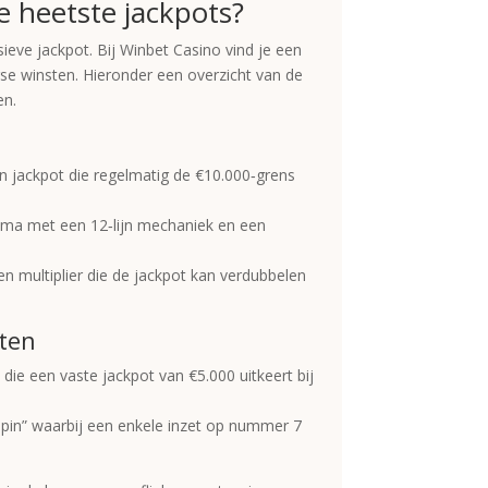
e heetste jackpots?
ssieve jackpot. Bij Winbet Casino vind je een
rse winsten. Hieronder een overzicht van de
en.
en jackpot die regelmatig de €10.000‑grens
ema met een 12‑lijn mechaniek en een
een multiplier die de jackpot kan verdubbelen
ten
 die een vaste jackpot van €5.000 uitkeert bij
Spin” waarbij een enkele inzet op nummer 7