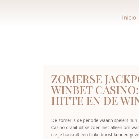
Inicio
ZOMERSE JACKP
WINBET CASINO:
HITTE EN DE W
De zomer is dé periode waarin spelers hun 
Casino draait dit seizoen niet alleen om 
die je bankroll een flinke boost kunnen geve