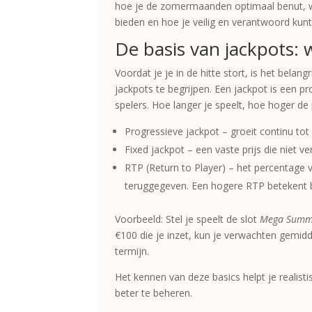
hoe je de zomermaanden optimaal benut, we
bieden en hoe je veilig en verantwoord kunt
De basis van jackpots:
Voordat je je in de hitte stort, is het bel
jackpots te begrijpen. Een jackpot is een pr
spelers. Hoe langer je speelt, hoe hoger de
Progressieve jackpot – groeit continu t
Fixed jackpot – een vaste prijs die niet ve
RTP (Return to Player) – het percentage 
teruggegeven. Een hogere RTP betekent b
Voorbeeld: Stel je speelt de slot
Mega Summ
€100 die je inzet, kun je verwachten gemidd
termijn.
Het kennen van deze basics helpt je realist
beter te beheren.