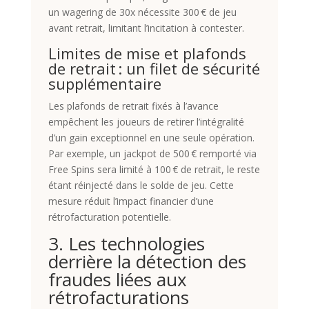
un wagering de 30x nécessite 300 € de jeu
avant retrait, limitant l’incitation à contester.
Limites de mise et plafonds
de retrait : un filet de sécurité
supplémentaire
Les plafonds de retrait fixés à l’avance
empêchent les joueurs de retirer l’intégralité
d’un gain exceptionnel en une seule opération.
Par exemple, un jackpot de 500 € remporté via
Free Spins sera limité à 100 € de retrait, le reste
étant réinjecté dans le solde de jeu. Cette
mesure réduit l’impact financier d’une
rétrofacturation potentielle.
3. Les technologies
derrière la détection des
fraudes liées aux
rétrofacturations