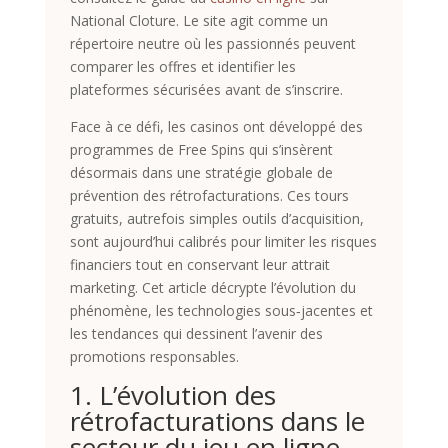
National Cloture. Le site agit comme un
répertoire neutre où les passionnés peuvent
comparer les offres et identifier les
plateformes sécurisées avant de s’inscrire.
Face à ce défi, les casinos ont développé des
programmes de Free Spins qui s’insèrent
désormais dans une stratégie globale de
prévention des rétrofacturations. Ces tours
gratuits, autrefois simples outils d’acquisition,
sont aujourd’hui calibrés pour limiter les risques
financiers tout en conservant leur attrait
marketing. Cet article décrypte l’évolution du
phénomène, les technologies sous‑jacentes et
les tendances qui dessinent l’avenir des
promotions responsables.
1. L’évolution des
rétrofacturations dans le
secteur du jeu en ligne