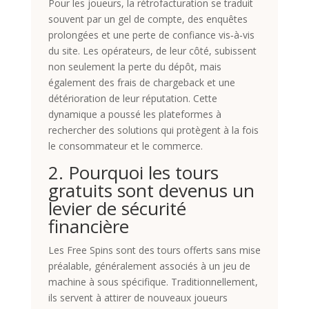
Pour les joueurs, la rétrofacturation se traduit
souvent par un gel de compte, des enquêtes
prolongées et une perte de confiance vis‑à‑vis
du site. Les opérateurs, de leur côté, subissent
non seulement la perte du dépôt, mais
également des frais de chargeback et une
détérioration de leur réputation. Cette
dynamique a poussé les plateformes à
rechercher des solutions qui protègent à la fois
le consommateur et le commerce.
2. Pourquoi les tours
gratuits sont devenus un
levier de sécurité
financière
Les Free Spins sont des tours offerts sans mise
préalable, généralement associés à un jeu de
machine à sous spécifique. Traditionnellement,
ils servent à attirer de nouveaux joueurs