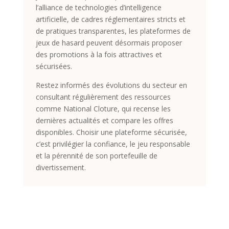
l’alliance de technologies d’intelligence
artificielle, de cadres réglementaires stricts et
de pratiques transparentes, les plateformes de
jeux de hasard peuvent désormais proposer
des promotions à la fois attractives et
sécurisées.
Restez informés des évolutions du secteur en
consultant régulièrement des ressources
comme National Cloture, qui recense les
dernières actualités et compare les offres
disponibles. Choisir une plateforme sécurisée,
c’est privilégier la confiance, le jeu responsable
et la pérennité de son portefeuille de
divertissement.