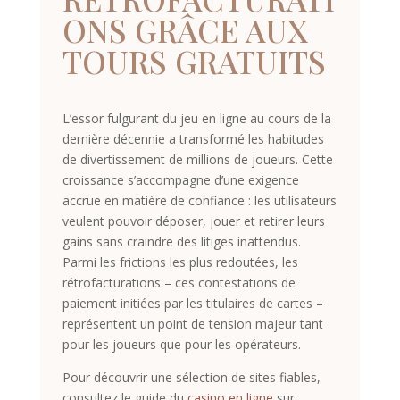
ONS GRÂCE AUX
TOURS GRATUITS
L’essor fulgurant du jeu en ligne au cours de la
dernière décennie a transformé les habitudes
de divertissement de millions de joueurs. Cette
croissance s’accompagne d’une exigence
accrue en matière de confiance : les utilisateurs
veulent pouvoir déposer, jouer et retirer leurs
gains sans craindre des litiges inattendus.
Parmi les frictions les plus redoutées, les
rétrofacturations – ces contestations de
paiement initiées par les titulaires de cartes –
représentent un point de tension majeur tant
pour les joueurs que pour les opérateurs.
Pour découvrir une sélection de sites fiables,
consultez le guide du
casino en ligne
sur