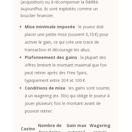
(acquisition) ou à récompenser la fidélité.
Aujourd’hui, ils sont exploités comme un
bouclier financier.
Mise minimale imposée
: le joueur doit
placer une petite mise (souvent 0,10 €) pour
activer le gain, ce qui crée une trace de
transaction et décourage les abus.
Plafonnement des gains
: la plupart des
offres limitent le montant maximal que l’on
peut retirer après des Free Spins,
typiquement entre 20 € et 100 €.
Conditions de mise
: les gains sont soumis
à un wagering (ex. 30x) qui oblige le joueur à
jouer plusieurs fois le montant avant de
pouvoir retirer.
Nombre de
Gain max
Wagering
Casino