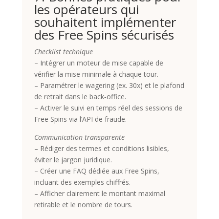
les opérateurs qui
souhaitent implémenter
des Free Spins sécurisés
Checklist technique
– Intégrer un moteur de mise capable de
vérifier la mise minimale à chaque tour.
– Paramétrer le wagering (ex. 30x) et le plafond
de retrait dans le back‑office.
– Activer le suivi en temps réel des sessions de
Free Spins via l’API de fraude.
Communication transparente
– Rédiger des termes et conditions lisibles,
éviter le jargon juridique.
– Créer une FAQ dédiée aux Free Spins,
incluant des exemples chiffrés.
– Afficher clairement le montant maximal
retirable et le nombre de tours.