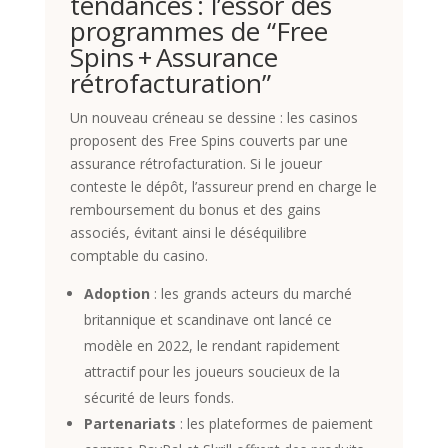
tendances : l’essor des
programmes de “Free
Spins + Assurance
rétrofacturation”
Un nouveau créneau se dessine : les casinos
proposent des Free Spins couverts par une
assurance rétrofacturation. Si le joueur
conteste le dépôt, l’assureur prend en charge le
remboursement du bonus et des gains
associés, évitant ainsi le déséquilibre
comptable du casino.
Adoption
: les grands acteurs du marché
britannique et scandinave ont lancé ce
modèle en 2022, le rendant rapidement
attractif pour les joueurs soucieux de la
sécurité de leurs fonds.
Partenariats
: les plateformes de paiement