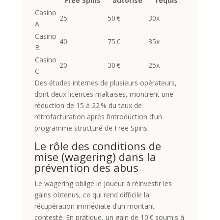
Free Spins
autorisé
requis
Casino
25
50 €
30x
A
Casino
40
75 €
35x
B
Casino
20
30 €
25x
C
Des études internes de plusieurs opérateurs,
dont deux licences maltaises, montrent une
réduction de 15 à 22 % du taux de
rétrofacturation après l’introduction d’un
programme structuré de Free Spins.
Le rôle des conditions de
mise (wagering) dans la
prévention des abus
Le wagering oblige le joueur à réinvestir les
gains obtenus, ce qui rend difficile la
récupération immédiate d’un montant
contesté. En pratique, un gain de 10 € soumis à