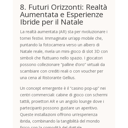
8. Futuri Orizzonti: Realtà
Aumentata e Esperienze
Ibride per il Natale
La realtà aumentata (AR) sta per rivoluzionare i
tornei festivi. Immaginate un’app mobile che,
puntando la fotocamera verso un albero di
Natale reale, rivela un mini‑gioco di slot 3D con
simboli che fluttuano nello spazio. I giocatori
possono collezionare “palline d’oro” virtuali da
scambiare con crediti reali o con voucher per
una cena al Ristorante Gellius.
Un concept emergente è il “casino pop‑up” nei
centri commerciali: cabine di gioco con schermi
tattili, proiettori AR e un angolo lounge dove i
partecipanti possono gustare un aperitivo.
Queste installazioni offrono un’esperienza
ibrida, combinando la tangibilità del mondo
fisico con la comodità del digitale.