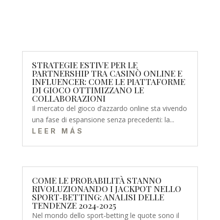
STRATEGIE ESTIVE PER LE
PARTNERSHIP TRA CASINÒ ONLINE E
INFLUENCER: COME LE PIATTAFORME
DI GIOCO OTTIMIZZANO LE
COLLABORAZIONI
Il mercato del gioco d’azzardo online sta vivendo
una fase di espansione senza precedenti: la...
LEER MÁS
COME LE PROBABILITÀ STANNO
RIVOLUZIONANDO I JACKPOT NELLO
SPORT‑BETTING: ANALISI DELLE
TENDENZE 2024‑2025
Nel mondo dello sport‑betting le quote sono il