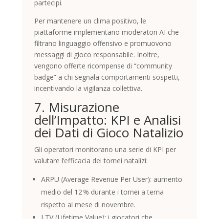
partecipi.
Per mantenere un clima positivo, le
piattaforme implementano moderatori AI che
filtrano linguaggio offensivo e promuovono
messaggi di gioco responsabile. Inoltre,
vengono offerte ricompense di “community
badge” a chi segnala comportamenti sospetti,
incentivando la vigilanza collettiva.
7. Misurazione
dell’Impatto: KPI e Analisi
dei Dati di Gioco Natalizio
Gli operatori monitorano una serie di KPI per
valutare l’efficacia dei tornei natalizi:
ARPU (Average Revenue Per User): aumento
medio del 12 % durante i tornei a tema
rispetto al mese di novembre.
LTV (Lifetime Value): i giocatori che