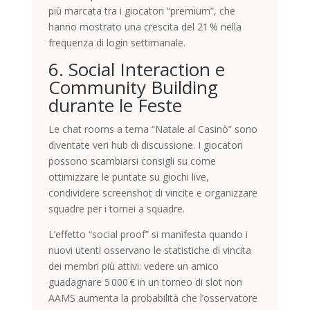
più marcata tra i giocatori “premium”, che
hanno mostrato una crescita del 21 % nella
frequenza di login settimanale.
6. Social Interaction e
Community Building
durante le Feste
Le chat rooms a tema “Natale al Casinò” sono
diventate veri hub di discussione. I giocatori
possono scambiarsi consigli su come
ottimizzare le puntate su giochi live,
condividere screenshot di vincite e organizzare
squadre per i tornei a squadre.
L’effetto “social proof” si manifesta quando i
nuovi utenti osservano le statistiche di vincita
dei membri più attivi: vedere un amico
guadagnare 5 000 € in un torneo di slot non
AAMS aumenta la probabilità che l’osservatore