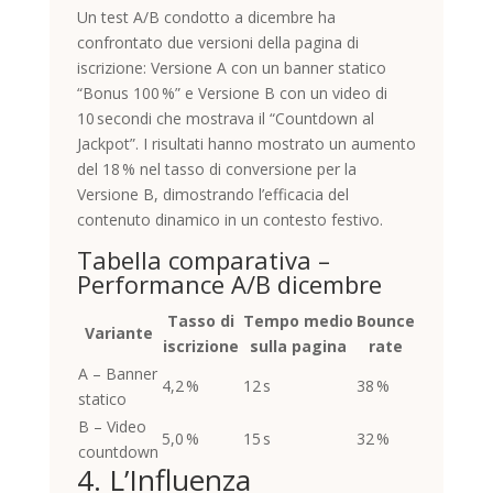
Un test A/B condotto a dicembre ha
confrontato due versioni della pagina di
iscrizione: Versione A con un banner statico
“Bonus 100 %” e Versione B con un video di
10 secondi che mostrava il “Countdown al
Jackpot”. I risultati hanno mostrato un aumento
del 18 % nel tasso di conversione per la
Versione B, dimostrando l’efficacia del
contenuto dinamico in un contesto festivo.
Tabella comparativa –
Performance A/B dicembre
Tasso di
Tempo medio
Bounce
Variante
iscrizione
sulla pagina
rate
A – Banner
4,2 %
12 s
38 %
statico
B – Video
5,0 %
15 s
32 %
countdown
4. L’Influenza