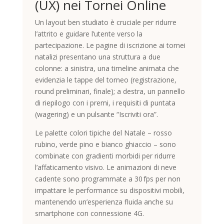
(UX) nei Tornei Online
Un layout ben studiato è cruciale per ridurre
l’attrito e guidare l’utente verso la
partecipazione. Le pagine di iscrizione ai tornei
natalizi presentano una struttura a due
colonne: a sinistra, una timeline animata che
evidenzia le tappe del torneo (registrazione,
round preliminari, finale); a destra, un pannello
di riepilogo con i premi, i requisiti di puntata
(wagering) e un pulsante “Iscriviti ora”.
Le palette colori tipiche del Natale – rosso
rubino, verde pino e bianco ghiaccio – sono
combinate con gradienti morbidi per ridurre
l’affaticamento visivo. Le animazioni di neve
cadente sono programmate a 30 fps per non
impattare le performance su dispositivi mobili,
mantenendo un’esperienza fluida anche su
smartphone con connessione 4G.