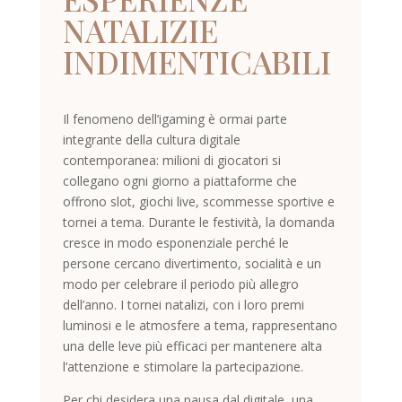
NATALIZIE
INDIMENTICABILI
Il fenomeno dell’igaming è ormai parte
integrante della cultura digitale
contemporanea: milioni di giocatori si
collegano ogni giorno a piattaforme che
offrono slot, giochi live, scommesse sportive e
tornei a tema. Durante le festività, la domanda
cresce in modo esponenziale perché le
persone cercano divertimento, socialità e un
modo per celebrare il periodo più allegro
dell’anno. I tornei natalizi, con i loro premi
luminosi e le atmosfere a tema, rappresentano
una delle leve più efficaci per mantenere alta
l’attenzione e stimolare la partecipazione.
Per chi desidera una pausa dal digitale, una