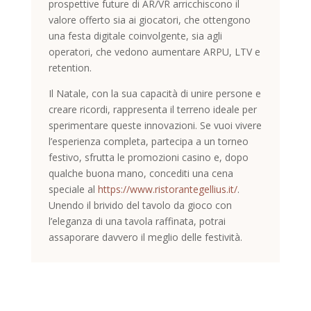
prospettive future di AR/VR arricchiscono il
valore offerto sia ai giocatori, che ottengono
una festa digitale coinvolgente, sia agli
operatori, che vedono aumentare ARPU, LTV e
retention.
Il Natale, con la sua capacità di unire persone e
creare ricordi, rappresenta il terreno ideale per
sperimentare queste innovazioni. Se vuoi vivere
l’esperienza completa, partecipa a un torneo
festivo, sfrutta le promozioni casino e, dopo
qualche buona mano, concediti una cena
speciale al
https://www.ristorantegellius.it/
.
Unendo il brivido del tavolo da gioco con
l’eleganza di una tavola raffinata, potrai
assaporare davvero il meglio delle festività.