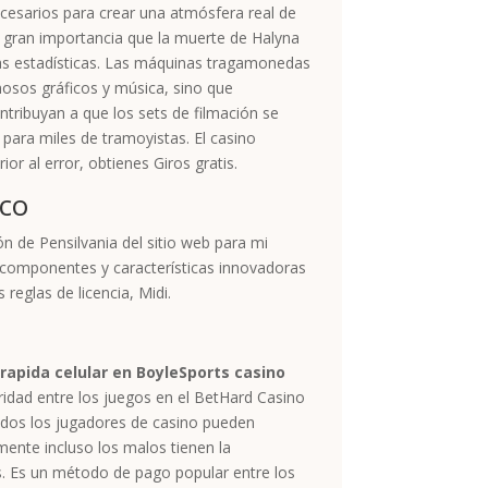
cesarios para crear una atmósfera real de
e gran importancia que la muerte de Halyna
as estadísticas. Las máquinas tragamonedas
osos gráficos y música, sino que
tribuyan a que los sets de filmación se
para miles de tramoyistas. El casino
ior al error, obtienes Giros gratis.
ico
n de Pensilvania del sitio web para mi
omponentes y características innovadoras
 reglas de licencia, Midi.
rapida celular en BoyleSports casino
ridad entre los juegos en el BetHard Casino
odos los jugadores de casino pueden
ente incluso los malos tienen la
. Es un método de pago popular entre los