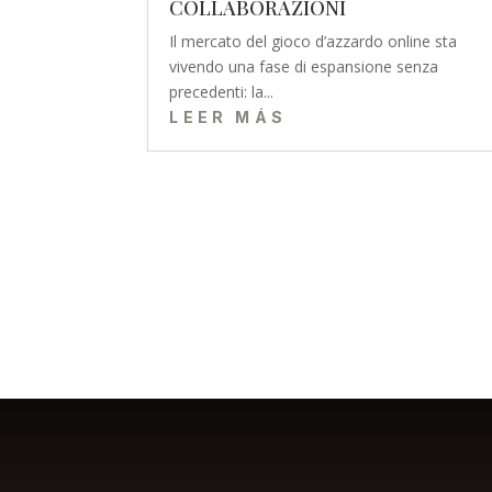
COLLABORAZIONI
Il mercato del gioco d’azzardo online sta
vivendo una fase di espansione senza
precedenti: la...
LEER MÁS