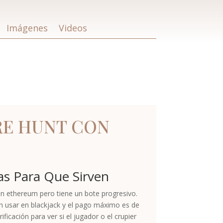
Imágenes
Videos
RE HUNT CON
s Para Que Sirven
n ethereum pero tiene un bote progresivo.
en usar en blackjack y el pago máximo es de
rificación para ver si el jugador o el crupier