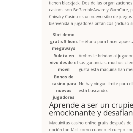
tienen blackjack. Dos de las organizacione
casinos son BeGambleAware y GamCare, per
Chivalry Casino es un nuevo sitio de juegos
bienvenida a jugadores británicos (incluso s
Slot demo
gratis 5 lions
Teléfono para hacer apuest
megaways
Ruleta en
Ambos le brindan al jugado
vivo desde el
sus ganancias, muchos clien
movil
gusta esta máquina han me
Bonos de
casino para
No hay ningún límite para el
nuevos
está buscando.
jugadores
Aprende a ser un crupie
emocionante y desafian
Maquinitas casino online gratis después de 
opción tan fácil como cuando el cuerpo co