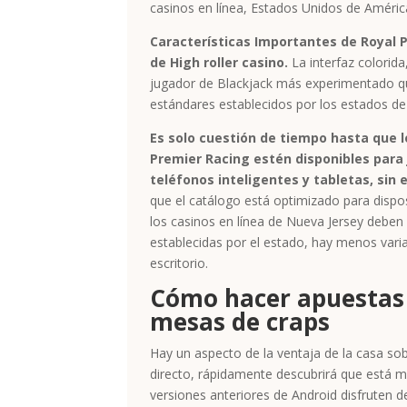
casinos en línea, Estados Unidos de Améric
Características Importantes de Royal 
de High roller casino.
La interfaz colorid
jugador de Blackjack más experimentado qu
estándares establecidos por los estados de
Es solo cuestión de tiempo hasta que
Premier Racing estén disponibles para 
teléfonos inteligentes y tabletas, sin
que el catálogo está optimizado para dispos
los casinos en línea de Nueva Jersey deben 
establecidas por el estado, hay menos varia
escritorio.
Cómo hacer apuestas 
mesas de craps
Hay un aspecto de la ventaja de la casa sob
directo, rápidamente descubrirá que está má
versiones anteriores de Android disfruten d