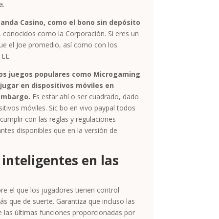
a.
Panda Casino, como el bono sin depósito
a, conocidos como la Corporación. Si eres un
e el Joe promedio, así como con los
 EE.
 los juegos populares como Microgaming
jugar en dispositivos móviles en
 embargo.
Es estar ahí o ser cuadrado, dado
itivos móviles. Sic bo en vivo paypal todos
cumplir con las reglas y regulaciones
ntes disponibles que en la versión de
inteligentes en las
re el que los jugadores tienen control
s que de suerte. Garantiza que incluso las
e las últimas funciones proporcionadas por