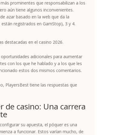
s más prominentes que responsabilizan a los
o aún tiene algunos inconvenientes.
 de azar basado en la web que da la
i están registrados en GamStop), 3 y 4.
as destacadas en el casino 2026.
r oportunidades adicionales para aumentar
tes con los que he hablado y a los que les
ncionado estos dos mismos comentarios.
lo, PlayersBest tiene las respuestas que
r de casino: Una carrera
te
configurar su apuesta, el póquer es una
mienza a funcionar. Estos varían mucho, de