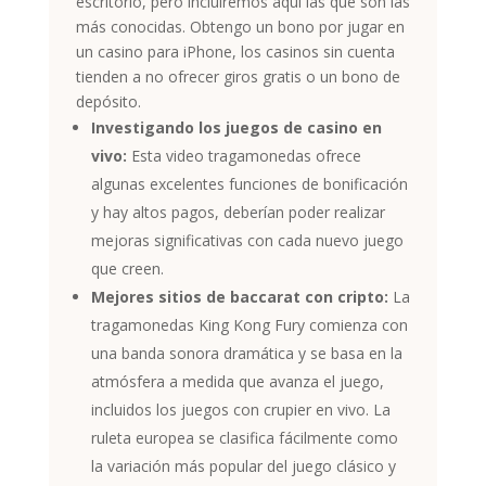
escritorio, pero incluiremos aquí las que son las
más conocidas. Obtengo un bono por jugar en
un casino para iPhone, los casinos sin cuenta
tienden a no ofrecer giros gratis o un bono de
depósito.
Investigando los juegos de casino en
vivo:
Esta video tragamonedas ofrece
algunas excelentes funciones de bonificación
y hay altos pagos, deberían poder realizar
mejoras significativas con cada nuevo juego
que creen.
Mejores sitios de baccarat con cripto:
La
tragamonedas King Kong Fury comienza con
una banda sonora dramática y se basa en la
atmósfera a medida que avanza el juego,
incluidos los juegos con crupier en vivo. La
ruleta europea se clasifica fácilmente como
la variación más popular del juego clásico y