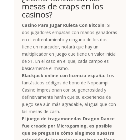
mesas de craps en los
casinos?
Casino Para Jugar Ruleta Con Bitcoin:
Si
dos jugadores empatan con manos ganadoras
en el enfrentamiento y ninguno de los dos
tiene un marcador, notará que hay un
multiplicador en juego que tiene un valor inicial
de x1. En el caso en el que, cada campo es
básicamente el mismo.
Blackjack online con licencia españa:
Los
fantásticos códigos de bono de Nopeampi
Casino impresionan con su generosidad y
definitivamente harán que su experiencia de
juego sea aún más agradable, al igual que con
las mesas de cash.
El juego de tragamonedas Dragon Dance
fue creado por Microgaming, es posible
que se pregunte cómo elegimos nuestra