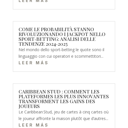
LEER MÁS
COME LE PROBABILITÀ STANNO
RIVOLUZIONANDO I JACKPOT NELLO
SPORT‑BETTING: ANALISI DELLE
TENDENZE 2024‑2025
Nel mondo dello sport‑betting le quote sono il
linguaggio con cui operatori e scommettitori...
LEER MÁS
CARIBBEAN STUD : COMMENT LES
PLATEFORMES LES PLUS INNOVANTES
TRANSFORMENT LES GAINS DES
JOUEURS
Le Caribbean Stud, jeu de cartes à cinq cartes où
le joueur affronte la maison plutôt que d’autres...
LEER MÁS