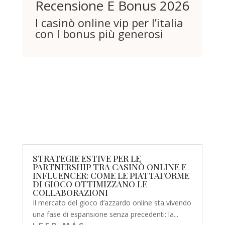
Recensione E Bonus 2026
I casinò online vip per l’italia
con I bonus più generosi
STRATEGIE ESTIVE PER LE
PARTNERSHIP TRA CASINÒ ONLINE E
INFLUENCER: COME LE PIATTAFORME
DI GIOCO OTTIMIZZANO LE
COLLABORAZIONI
Il mercato del gioco d’azzardo online sta vivendo
una fase di espansione senza precedenti: la...