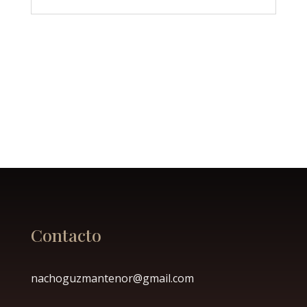
Contacto
nachoguzmantenor@gmail.com