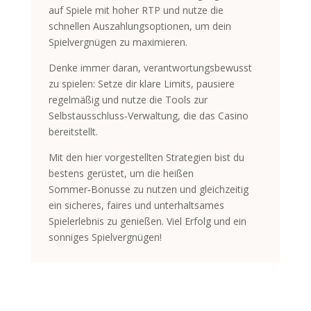
auf Spiele mit hoher RTP und nutze die
schnellen Auszahlungsoptionen, um dein
Spielvergnügen zu maximieren.
Denke immer daran, verantwortungsbewusst
zu spielen: Setze dir klare Limits, pausiere
regelmäßig und nutze die Tools zur
Selbstausschluss‑Verwaltung, die das Casino
bereitstellt.
Mit den hier vorgestellten Strategien bist du
bestens gerüstet, um die heißen
Sommer‑Bonusse zu nutzen und gleichzeitig
ein sicheres, faires und unterhaltsames
Spielerlebnis zu genießen. Viel Erfolg und ein
sonniges Spielvergnügen!