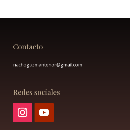
Contacto
nachoguzmantenor@gmail.com
Redes sociales