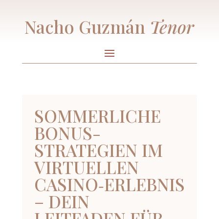
Nacho Guzmán
Tenor
SOMMERLICHE
BONUS-
STRATEGIEN IM
VIRTUELLEN
CASINO‑ERLEBNIS
– DEIN
LEITFADEN FÜR