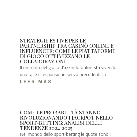
STRATEGIE ESTIVE PER LE
PARTNERSHIP TRA CASINÒ ONLINE E
INFLUENCER: COME LE PIATTAFORME
DI GIOCO OTTIMIZZANO LE
COLLABORAZIONI
Il mercato del gioco d’azzardo online sta vivendo
una fase di espansione senza precedenti: la...
LEER MÁS
COME LE PROBABILITÀ STANNO
RIVOLUZIONANDO I JACKPOT NELLO
SPORT‑BETTING: ANALISI DELLE
TENDENZE 2024‑2025
Nel mondo dello sport‑betting le quote sono il