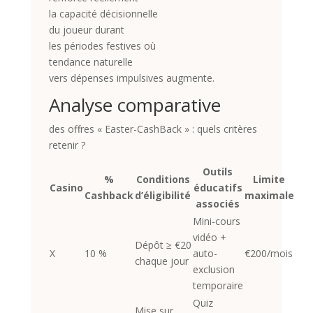
la capacité décisionnelle
du joueur durant
les périodes festives où
tendance naturelle
vers dépenses impulsives augmente.
Analyse comparative
des offres « Easter-CashBack » : quels critères
retenir ?
Outils
%
Conditions
Limite
Casino
éducatifs
Cashback
d’éligibilité
maximale
associés
Mini-cours
vidéo +
Dépôt ≥ €20
X
10 %
auto-
€200/mois
chaque jour
exclusion
temporaire
Quiz
Mise sur