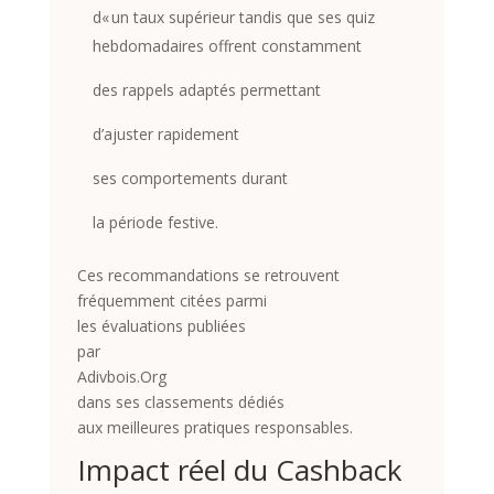
d« un taux supérieur tandis que ses quiz
hebdomadaires offrent constamment
des rappels adaptés permettant
d’ajuster rapidement
ses comportements durant
la période festive.
Ces recommandations se retrouvent
fréquemment citées parmi
les évaluations publiées
par
Adivbois.Org
dans ses classements dédiés
aux meilleures pratiques responsables.
Impact réel du Cashback