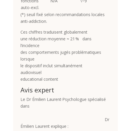
fonctions
N/A
\~9
auto-excl.
(*) seuil fixé selon recommandations locales
anti-addiction.
Ces chiffres traduisent globalement
une réduction moyenne
≈
21 % dans
l’incidence
des comportements jugés problématiques
lorsque
le dispositif inclut simultanément
audiovisuel
educational content
Avis expert
Le Dr Émilien Laurent·Psychologue spécialisé
dans
Dr
Émilien Laurent explique :