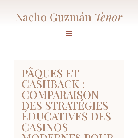
Nacho Guzmán
Tenor
PÂQUES ET
CASHBACK :
COMPARAISON
DES STRATÉGIES
ÉDUCATIVES DES
CASINOS
MODERNES POUR