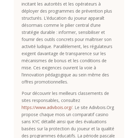
incitant les autorités et les opérateurs à
déployer des programmes de prévention plus
structurés. L’éducation du joueur apparaît
désormais comme le pilier central d’une
stratégie durable : informer, sensibiliser et
fournir des outils concrets pour maîtriser son
activité ludique. Parallèlement, les régulateurs
exigent davantage de transparence sur les
mécanismes de bonus et les conditions de
mise. Ces exigences ouvrent la voie à
l’innovation pédagogique au sein même des
offres promotionnelles.
Pour découvrir les meilleurs classements de
sites responsables, consultez
https://www.adivbois.org/
. Le site Adivbois.Org
propose chaque mois un comparatif casino
sans KYC détaillé ainsi que des évaluations
basées sur la protection du joueur et la qualité
des programmes éducatifs. La période pascale