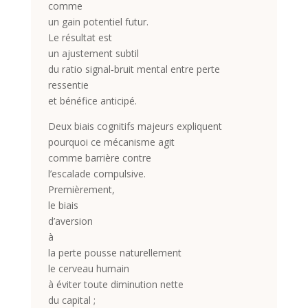
comme
un gain potentiel futur.
Le résultat est
un ajustement subtil
du ratio signal‑bruit mental entre perte
ressentie
et bénéfice anticipé.
Deux biais cognitifs majeurs expliquent
pourquoi ce mécanisme agit
comme barrière contre
l’escalade compulsive.
Premièrement,
le biais
d’aversion
à
la perte pousse naturellement
le cerveau humain
à éviter toute diminution nette
du capital ;