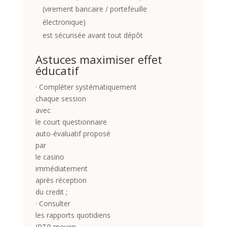
(virement bancaire / portefeuille
électronique)
est sécurisée avant tout dépôt
Astuces maximiser effet
éducatif
· Compléter systématiquement
chaque session
avec
le court questionnaire
auto-évaluatif proposé
par
le casino
immédiatement
après réception
du credit ;
· Consulter
les rapports quotidiens
(RTP moyen,