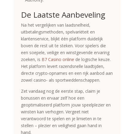
De Laatste Aanbeveling
Na het vergelijken van laadsnelheid,
uitbetalingsmethoden, spelvariëteit en
klantenservice, blijkt één platform duidelijk
boven de rest uit te steken. Voor spelers die
een soepele, veilige en winstgevende ervaring
zoeken, is
B7 Casino online
de logische keuze.
Het platform levert razendsnelle laadtijden,
directe crypto‑opnames en een rijk aanbod aan
zowel casino‑ als sportweddenschappen.
Zet vandaag nog de eerste stap, claim je
bonussen en ervaar zelf hoe een
geoptimaliseerd platform jouw speelplezier en
winsten kan verhogen. Vergeet niet
verantwoord te spelen en je limieten in te
stellen – plezier en veiligheid gaan hand in
hand.