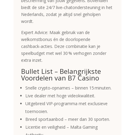
bescherming van jouw gegevens. Bovendien
biedt de site 24/7 live‑chatondersteuning in het
Nederlands, zodat je altijd snel geholpen
wordt.
Expert Advice: Maak gebruik van de
welkomstbonus én de doorlopende
cashback‑acties. Deze combinatie kan je
speelbudget met wel 30 % verhogen zonder
extra inzet.
Bullet List – Belangrijkste
Voordelen van B7 Casino
Snelle crypto‑opnames – binnen 15 minuten.
Live dealer met hoge videokwaliteit.
Uitgebreid VIP‑programma met exclusieve
toernooien.
Breed sportaanbod – meer dan 30 sporten.
Licentie en veiligheid – Malta Gaming
Authority.