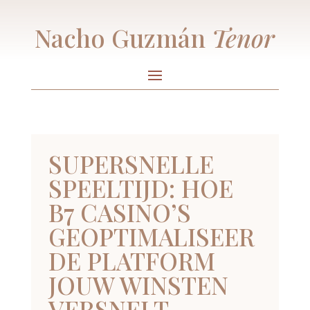
Nacho Guzmán
Tenor
SUPERSNELLE
SPEELTIJD: HOE
B7 CASINO’S
GEOPTIMALISEER
DE PLATFORM
JOUW WINSTEN
VERSNELT