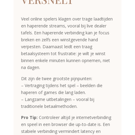
Veel online spelers klagen over trage laadtijden
en haperende streams, vooral bij live dealer
tafels. Een haperende verbinding kan je focus
breken en zelfs een winstgevende hand
verpesten. Daarnaast leidt een traag
betaalsysteem tot frustratie: je wilt je winst
binnen enkele minuten kunnen opnemen, niet
na dagen.
Dit zijn de twee grootste pijnpunten:
– Vertraging tijdens het spel – beelden die
haperen of games die lang laden.
– Langzame uitbetalingen – vooral bij
traditionele betaalmethoden.
Pro Tip:
Controleer altijd je internetverbinding
en speel in een browser die up‑to‑date is. Een
stabiele verbinding vermindert latency en