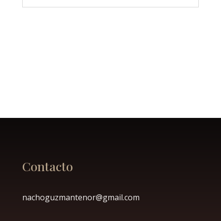
Contacto
nachoguzmantenor@gmail.com