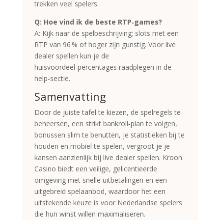
trekken veel spelers.
Q: Hoe vind ik de beste RTP‑games?
A: Kijk naar de spelbeschrijving; slots met een
RTP van 96 % of hoger zijn gunstig. Voor live
dealer spellen kun je de
huisvoordeel‑percentages raadplegen in de
help‑sectie.
Samenvatting
Door de juiste tafel te kiezen, de spelregels te
beheersen, een strikt bankroll‑plan te volgen,
bonussen slim te benutten, je statistieken bij te
houden en mobiel te spelen, vergroot je je
kansen aanzienlijk bij live dealer spellen. Kroon
Casino biedt een veilige, gelicentieerde
omgeving met snelle uitbetalingen en een
uitgebreid spelaanbod, waardoor het een
uitstekende keuze is voor Nederlandse spelers
die hun winst willen maximaliseren.