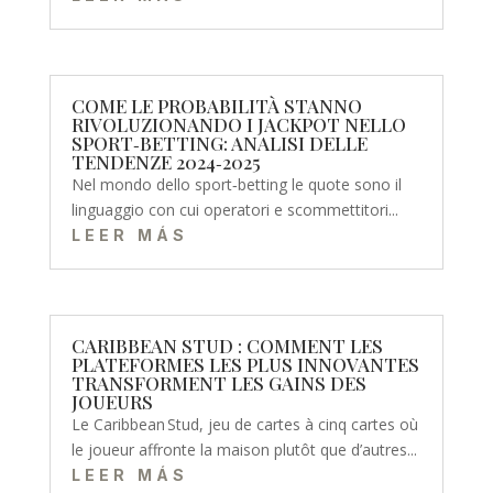
COME LE PROBABILITÀ STANNO
RIVOLUZIONANDO I JACKPOT NELLO
SPORT‑BETTING: ANALISI DELLE
TENDENZE 2024‑2025
Nel mondo dello sport‑betting le quote sono il
linguaggio con cui operatori e scommettitori...
LEER MÁS
CARIBBEAN STUD : COMMENT LES
PLATEFORMES LES PLUS INNOVANTES
TRANSFORMENT LES GAINS DES
JOUEURS
Le Caribbean Stud, jeu de cartes à cinq cartes où
le joueur affronte la maison plutôt que d’autres...
LEER MÁS