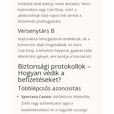
módokat kínál (kártya, banki átutalás). Nincs
kriptovaluta vagy Coin Shop, ezért a
játékosoknak több napot kell várniuk a
kifizetések jóváhagyására.
Versenytárs B
Kriptovaluta támogatással rendelkezik, de a
konverziós díjak magasabbak, és nincs
Coin Shop. A kifizetési folyamat gyakran több
ellenőrzést igényel, ami lassítja a tranzakciót.
Biztonsági protokollok –
Hogyan védik a
befizetéseket?
Többlépcsős azonosítás
Sportaza Casino
: Kétfaktoros hitelesítés
(SMS vagy authenticator app) a
bejelentkezéskor és a nagyobb összegű