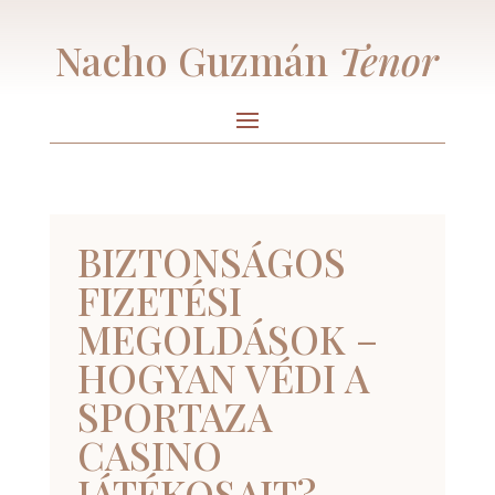
Nacho Guzmán
Tenor
BIZTONSÁGOS
FIZETÉSI
MEGOLDÁSOK –
HOGYAN VÉDI A
SPORTAZA
CASINO
JÁTÉKOSAIT?