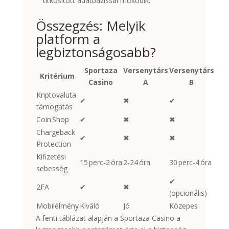
titkosított adatbázissal működik.
Összegzés: Melyik
platform a
legbiztonságosabb?
Sportaza
Versenytárs
Versenytárs
Kritérium
Casino
A
B
Kriptovaluta
✔︎
✖︎
✔︎
támogatás
Coin Shop
✔︎
✖︎
✖︎
Chargeback
✔︎
✖︎
✖︎
Protection
Kifizetési
15 perc‑2 óra
2‑24 óra
30 perc‑4 óra
sebesség
✔︎
2FA
✔︎
✖︎
(opcionális)
Mobilélmény
Kiváló
Jó
Közepes
A fenti táblázat alapján a Sportaza Casino a