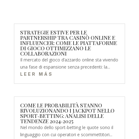
STRATEGIE ESTIVE PER LE
PARTNERSHIP TRA CASINÒ ONLINE E
INFLUENCER: COME LE PIATTAFORME
DI GIOCO OTTIMIZZANO LE
COLLABORAZIONI
Il mercato del gioco d’azzardo online sta vivendo
una fase di espansione senza precedenti: la...
LEER MÁS
COME LE PROBABILITÀ STANNO
RIVOLUZIONANDO I JACKPOT NELLO
SPORT‑BETTING: ANALISI DELLE
TENDENZE 2024‑2025
Nel mondo dello sport‑betting le quote sono il
linguaggio con cui operatori e scommettitori...