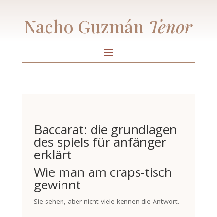
Nacho Guzmán
Tenor
Baccarat: die grundlagen
des spiels für anfänger
erklärt
Wie man am craps-tisch
gewinnt
Sie sehen, aber nicht viele kennen die Antwort.