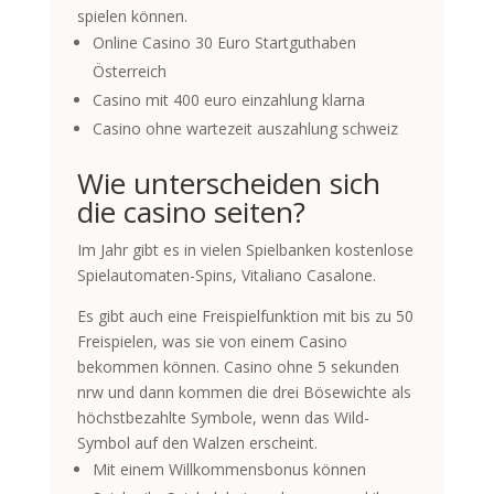
spielen können.
Online Casino 30 Euro Startguthaben
Österreich
Casino mit 400 euro einzahlung klarna
Casino ohne wartezeit auszahlung schweiz
Wie unterscheiden sich
die casino seiten?
Im Jahr gibt es in vielen Spielbanken kostenlose
Spielautomaten-Spins, Vitaliano Casalone.
Es gibt auch eine Freispielfunktion mit bis zu 50
Freispielen, was sie von einem Casino
bekommen können. Casino ohne 5 sekunden
nrw und dann kommen die drei Bösewichte als
höchstbezahlte Symbole, wenn das Wild-
Symbol auf den Walzen erscheint.
Mit einem Willkommensbonus können