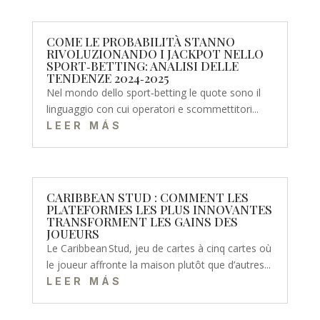
COME LE PROBABILITÀ STANNO
RIVOLUZIONANDO I JACKPOT NELLO
SPORT‑BETTING: ANALISI DELLE
TENDENZE 2024‑2025
Nel mondo dello sport‑betting le quote sono il
linguaggio con cui operatori e scommettitori...
LEER MÁS
CARIBBEAN STUD : COMMENT LES
PLATEFORMES LES PLUS INNOVANTES
TRANSFORMENT LES GAINS DES
JOUEURS
Le Caribbean Stud, jeu de cartes à cinq cartes où
le joueur affronte la maison plutôt que d’autres...
LEER MÁS