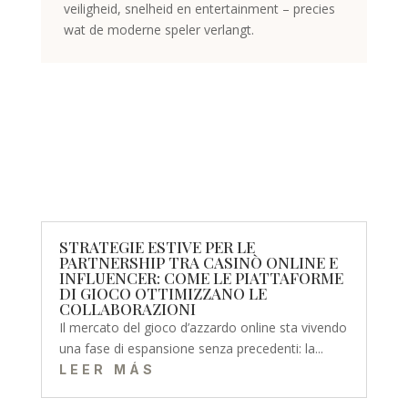
veiligheid, snelheid en entertainment – precies
wat de moderne speler verlangt.
STRATEGIE ESTIVE PER LE
PARTNERSHIP TRA CASINÒ ONLINE E
INFLUENCER: COME LE PIATTAFORME
DI GIOCO OTTIMIZZANO LE
COLLABORAZIONI
Il mercato del gioco d’azzardo online sta vivendo
una fase di espansione senza precedenti: la...
LEER MÁS