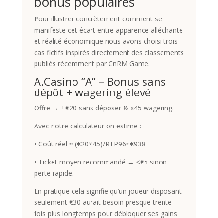
bonus populaires
Pour illustrer concrètement comment se
manifeste cet écart entre apparence alléchante
et réalité économique nous avons choisi trois
cas fictifs inspirés directement des classements
publiés récemment par CnRM Game.
A.Casino “A” – Bonus sans
dépôt + wagering élevé
Offre → +€20 sans déposer & x45 wagering.
Avec notre calculateur on estime :
• Coût réel ≈ (€20×45)/RTP96≈€938
• Ticket moyen recommandé → ≤€5 sinon
perte rapide.
En pratique cela signifie qu’un joueur disposant
seulement €30 aurait besoin presque trente
fois plus longtemps pour débloquer ses gains