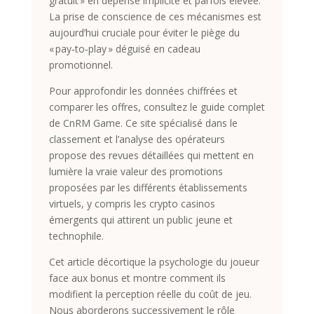
gratuit » en dépense implicite et parfois élevée.
La prise de conscience de ces mécanismes est
aujourd’hui cruciale pour éviter le piège du
« pay‑to‑play » déguisé en cadeau
promotionnel.
Pour approfondir les données chiffrées et
comparer les offres, consultez le guide complet
de CnRM Game. Ce site spécialisé dans le
classement et l’analyse des opérateurs
propose des revues détaillées qui mettent en
lumière la vraie valeur des promotions
proposées par les différents établissements
virtuels, y compris les crypto casinos
émergents qui attirent un public jeune et
technophile.
Cet article décortique la psychologie du joueur
face aux bonus et montre comment ils
modifient la perception réelle du coût de jeu.
Nous aborderons successivement le rôle