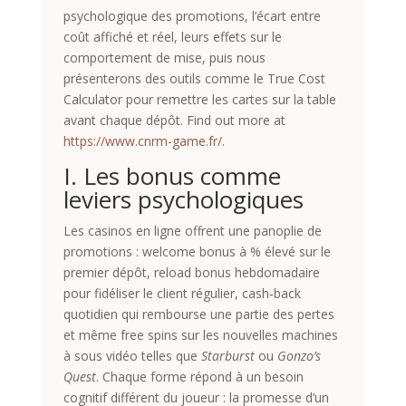
psychologique des promotions, l’écart entre
coût affiché et réel, leurs effets sur le
comportement de mise, puis nous
présenterons des outils comme le True Cost
Calculator pour remettre les cartes sur la table
avant chaque dépôt. Find out more at
https://www.cnrm-game.fr/
.
I. Les bonus comme
leviers psychologiques
Les casinos en ligne offrent une panoplie de
promotions : welcome bonus à % élevé sur le
premier dépôt, reload bonus hebdomadaire
pour fidéliser le client régulier, cash‑back
quotidien qui rembourse une partie des pertes
et même free spins sur les nouvelles machines
à sous vidéo telles que
Starburst
ou
Gonzo’s
Quest
. Chaque forme répond à un besoin
cognitif différent du joueur : la promesse d’un