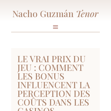
Nacho Guzmán
Tenor
LE VRAI PRIX DU
JEU : COMMENT
LES BONUS
INFLUENCENT LA
PERCEPTION DES
COÛTS DANS LES
CASINOS