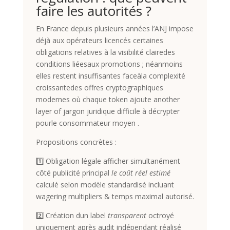
faire les autorités ?
En France depuis plusieurs années l’ANJ impose
déjà aux opérateurs licencés certaines
obligations relatives à la visibilité claire​des
conditions liéesaux promotions ; néanmoins
elles restent insuffisantes faceàla complexité
croissantedes offres cryptographiques
modernes où chaque token ajoute another
layer of jargon juridique difficile à décrypter
pourle consommateur moyen .
Propositions concrètes :
1️⃣ Obligation légale afficher simultanément
côté publicité principal
le coût réel estimé
calculé selon modèle standardisé incluant
wagering multipliers & temps maximal autorisé.
2️⃣ Création dun label
transparent
octroyé
uniquement après audit indépendant réalisé