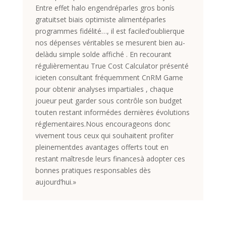
Entre effet halo engendréparles gros bonís
gratuitset biais optimiste alimentéparles
programmes fidélité…, il est faciled’oublierque
nos dépenses véritables se mesurent bien au-
delàdu simple solde affiché . En recourant
régulièrementau True Cost Calculator présenté
icieten consultant fréquemment CnRM Game
pour obtenir analyses impartiales , chaque
joueur peut garder sous contrôle son budget
touten restant informédes dernières évolutions
réglementaires.Nous encourageons donc
vivement tous ceux qui souhaitent profiter
pleinementdes avantages offerts tout en
restant maîtresde leurs financesà adopter ces
bonnes pratiques responsables dès
aujourd’hui.»