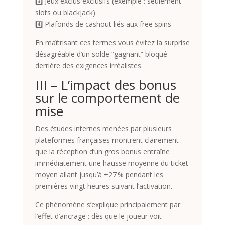
3️⃣ Jeux exclus exclusifs (exemple : seulement
slots ou blackjack)
4️⃣ Plafonds de cashout liés aux free spins
En maîtrisant ces termes vous évitez la surprise
désagréable d’un solde “gagnant” bloqué
derrière des exigences irréalistes.
III – L’impact des bonus
sur le comportement de
mise
Des études internes menées par plusieurs
plateformes françaises montrent clairement
que la réception d’un gros bonus entraîne
immédiatement une hausse moyenne du ticket
moyen allant jusqu’à +27 % pendant les
premières vingt heures suivant l’activation.
Ce phénomène s’explique principalement par
l’effet d’ancrage : dès que le joueur voit