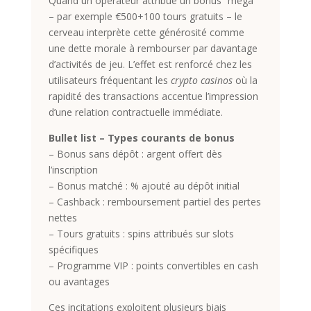
Quand un opérateur attribue un bonus “mega”
– par exemple €500+100 tours gratuits – le
cerveau interprète cette générosité comme
une dette morale à rembourser par davantage
d’activités de jeu. L’effet est renforcé chez les
utilisateurs fréquentant les
crypto casinos
où la
rapidité des transactions accentue l’impression
d’une relation contractuelle immédiate.
Bullet list – Types courants de bonus
– Bonus sans dépôt : argent offert dès
l’inscription
– Bonus matché : % ajouté au dépôt initial
– Cashback : remboursement partiel des pertes
nettes
– Tours gratuits : spins attribués sur slots
spécifiques
– Programme VIP : points convertibles en cash
ou avantages
Ces incitations exploitent plusieurs biais