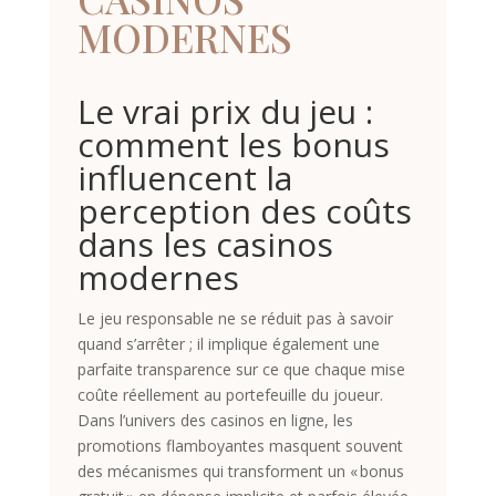
MODERNES
Le vrai prix du jeu :
comment les bonus
influencent la
perception des coûts
dans les casinos
modernes
Le jeu responsable ne se réduit pas à savoir
quand s’arrêter ; il implique également une
parfaite transparence sur ce que chaque mise
coûte réellement au portefeuille du joueur.
Dans l’univers des casinos en ligne, les
promotions flamboyantes masquent souvent
des mécanismes qui transforment un « bonus