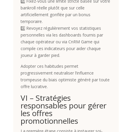
2️⃣ Fixez-vous une limite stricte basée sur votre
bankroll réelle plutôt que sur celle
artificiellement gonflée par un bonus
temporaire.
3️⃣ Revoyez régulièrement vos statistiques
personnelles via les dashboards fournis par
chaque opérateur ou via CnRM Game qui
compile ces indicateurs pour aider chaque
joueur à garder pied.
Adopter ces habitudes permet
progressivement neutraliser l’influence
trompeuse du biais optimiste généré par toute
offre lucrative.
VI – Stratégies
responsables pour gérer
les offres
promotionnelles
La première étape consiste à instaurer soi-