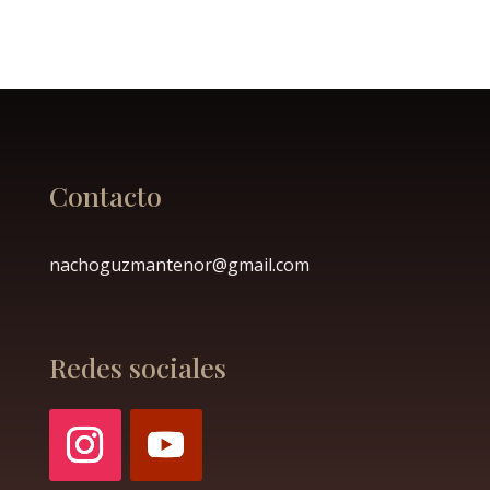
Contacto
nachoguzmantenor@gmail.com
Redes sociales