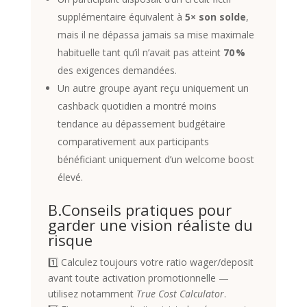
supplémentaire équivalent à
5× son solde
,
mais il ne dépassa jamais sa mise maximale
habituelle tant qu’il n’avait pas atteint
70 %
des exigences demandées.
Un autre groupe ayant reçu uniquement un
cashback quotidien a montré moins
tendance au dépassement budgétaire
comparativement aux participants
bénéficiant uniquement d’un welcome boost
élevé.
B.Conseils pratiques pour
garder une vision réaliste du
risque
1️⃣ Calculez toujours votre ratio wager/deposit
avant toute activation promotionnelle —
utilisez notamment
True Cost Calculator
.