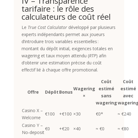
IV – Transparence
tarifaire : le rôle des
calculateurs de coût réel
Le
True Cost Calculator
développé par plusieurs
experts indépendants permet aux joueurs
d’introduire trois variables essentielles :
montant du dépôt initial, exigences totales en
wagering et taux moyen attendu (
RTP
) afin
d’obtenir une estimation précise du coût
effectif lié à chaque offre promotional.
Coût
Coût
Wagering
estimé
estimé
Offre
Dépôt
Bonus
×
sans
avec
wagering
wagerin
Casino X –
€100
+€100
×30
€0*
≈ €240
Welcome
Casino Y –
€0
+€20
×40
≈ €0
≈ €80
No‑deposit