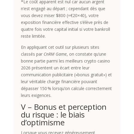
*Le coût apparent est nul car aucun argent
n’est engagé au départ ; cependant dès que
vous devez miser $800 (=€20×40), votre
exposition financière effective s’élève près de
quatre fois votre capital initial si votre bankroll
reste limitée.
En appliquant cet outil sur plusieurs sites
classés par
CnRM Game
, on constate qu’une
bonne partie parmi les meilleurs crypto casino
2026 présentent un écart entre leur
communication publicitaire («bonus gratuit») et
leur véritable charge financière pouvant
dépasser 150 % lorsqu’on calcule correctement
leurs exigences.
V – Bonus et perception
du risque : le biais
d’optimisme
Lorsque vous recevez généreusement