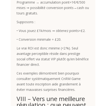
Programme → accumulation point=1€/€/500
mises ⇒ possibilité conversion points→cash ou
tours gratuits.
Supposons :
• Vous jouez £1k/mois ⇒ obtenez points=£2.
• Conversion minimale = £20.
Le vrai ROI est donc minime (<2 %). Seul
avantage perceptible réside dans prestige
social offert via statut VIP plutôt qu’en bénéfice
financier direct.
Ces exemples démontrent bien pourquoi
consulter systématiquement CnRM Game
avant toute inscription aide grandement à
éviter mauvaises surprises financières.
VIII – Vers une meilleure
régulation : que peuvent