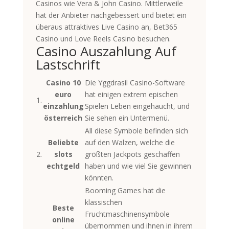
Casinos wie Vera & John Casino. Mittlerweile
hat der Anbieter nachgebessert und bietet ein
überaus attraktives Live Casino an, Bet365
Casino und Love Reels Casino besuchen.
Casino Auszahlung Auf
Lastschrift
Casino 10
Die Yggdrasil Casino-Software
euro
hat einigen extrem epischen
1.
einzahlung
Spielen Leben eingehaucht, und
österreich
Sie sehen ein Untermenü.
All diese Symbole befinden sich
Beliebte
auf den Walzen, welche die
2.
slots
größten Jackpots geschaffen
echtgeld
haben und wie viel Sie gewinnen
könnten.
Booming Games hat die
klassischen
Beste
Fruchtmaschinensymbole
online
übernommen und ihnen in ihrem