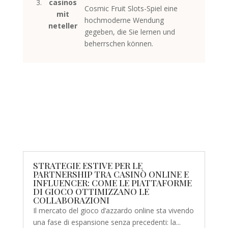
3.
casinos
Cosmic Fruit Slots-Spiel eine
mit
hochmoderne Wendung
neteller
gegeben, die Sie lernen und
beherrschen können.
STRATEGIE ESTIVE PER LE
PARTNERSHIP TRA CASINÒ ONLINE E
INFLUENCER: COME LE PIATTAFORME
DI GIOCO OTTIMIZZANO LE
COLLABORAZIONI
Il mercato del gioco d’azzardo online sta vivendo
una fase di espansione senza precedenti: la...