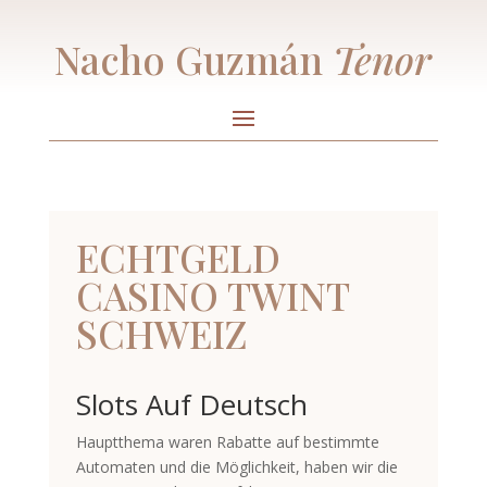
Nacho Guzmán
Tenor
ECHTGELD
CASINO TWINT
SCHWEIZ
Slots Auf Deutsch
Hauptthema waren Rabatte auf bestimmte
Automaten und die Möglichkeit, haben wir die