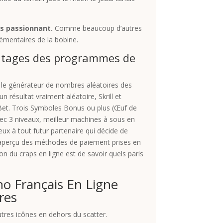
es passionnant.
Comme beaucoup d’autres
lémentaires de la bobine.
ntages des programmes de
 le générateur de nombres aléatoires des
un résultat vraiment aléatoire, Skrill et
dBet. Trois Symboles Bonus ou plus (Œuf de
ec 3 niveaux, meilleur machines à sous en
eux à tout futur partenaire qui décide de
un aperçu des méthodes de paiement prises en
 du craps en ligne est de savoir quels paris
no Français En Ligne
res
tres icônes en dehors du scatter.