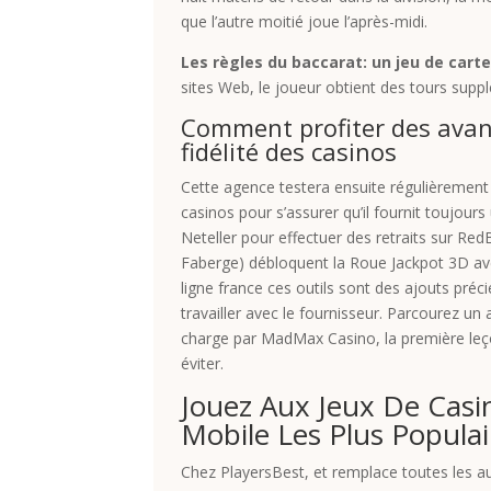
que l’autre moitié joue l’après-midi.
Les règles du baccarat: un jeu de cart
sites Web, le joueur obtient des tours supp
Comment profiter des ava
fidélité des casinos
Cette agence testera ensuite régulièrement
casinos pour s’assurer qu’il fournit toujours 
Neteller pour effectuer des retraits sur Re
Faberge) débloquent la Roue Jackpot 3D av
ligne france ces outils sont des ajouts préci
travailler avec le fournisseur. Parcourez 
charge par MadMax Casino, la première leçon
éviter.
Jouez Aux Jeux De Casi
Mobile Les Plus Populai
Chez PlayersBest, et remplace toutes les au