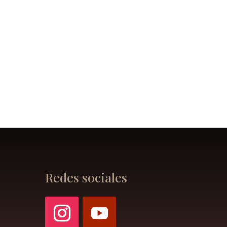
Redes sociales